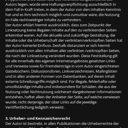
Autors liegen, würde eine Haftungsverpflichtung ausschließlich in
dem Fall in Kraft treten, in dem der Autor von den Inhalten Kenntnis
hat und es ihm technisch möglich und zumutbar wäre, die Nutzung
im Falle rechtswidriger Inhalte zu verhindern.
Der Autor erklärt hiermit ausdrücklich, dass zum Zeitpunkt der
Linksetzung keine illegalen Inhalte auf den zu verlinkenden Seiten
erkennbar waren. Auf die aktuelle und zukünftige Gestaltung, die
Inhalte oder die Urheberschaft der verlinkten/verknüpften Seiten hat
der Autor keinerlei Einfluss. Deshalb distanziert er sich hiermit
ausdrücklich von allen Inhalten aller verlinkten /verknüpften Seiten,
die nach der Linksetzung verändert wurden. Diese Feststellung gilt
für alle innerhalb des eigenen Internetangebotes gesetzten Links
und Verweise sowie für Fremdeinträge in vom Autor eingerichteten
Gästebüchern, Diskussionsforen, Linkverzeichnissen, Mailinglisten
und in allen anderen Formen von Datenbanken, auf deren Inhalt
externe Schreibzugriffe möglich sind. Für illegale, fehlerhafte oder
unvollständige Inhalte und insbesondere für Schäden, die aus der
Nutzung oder Nichtnutzung solcherart dargebotener Informationen
entstehen, haftet allein der Anbieter der Seite, auf welche verwiesen
wurde, nicht derjenige, der über Links auf die jeweilige
Veröffentlichung lediglich verweist.
3. Urheber- und Kennzeichenrecht
Der Autor ist bestrebt, in allen Publikationen die Urheberrechte der